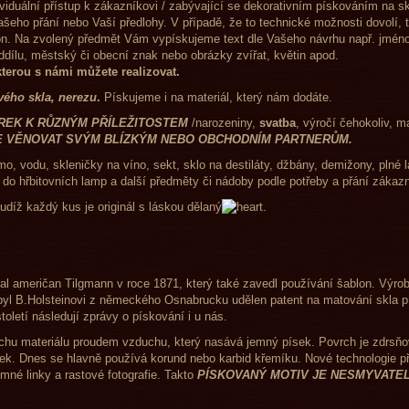
lní individuální přístup k zákazníkovi / zabývající se dekorativ
šeho přání nebo Vaší předlohy. V případě, že to technické možnosti dovolí,
lon. Na zvolený předmět Vám vypískujeme text dle Vašeho návrhu např. jméno
 logo firmy, oddílu, městský či obecní znak nebo o
 kterou s námi můžete realizovat.
ého skla, nerezu
.
Pískujeme i na materiál, který nám dodáte.
ÁREK K RŮZNÝM PŘÍLEŽITOSTEM
/narozeniny,
svatba
, výročí čehokoliv, m
E VĚNOVAT SVÝM BLÍZKÝM NEBO OBCHODNÍM PARTNERŮM.
imo, vodu, skleničky na víno, sekt, sklo na destiláty, džbány, demižony, pln
o do hřbitovních lamp a další předměty či nádoby podle potřeby a přání záka
udíž každý kus je originál s láskou dělaný
.
al američan Tilgmann v roce 1871, který také zavedl používání šablon. Výrob
byl B.Holsteinovi z německého Osnabrucku udělen patent na matování skla p
letí následují zprávy o pískování i u nás.
chu materiálu proudem vzduchu, který nasává jemný písek. Povrch je zdrsň
ek. Dnes se hlavně používá korund nebo karbid křemíku. Nové technologie př
emné linky a rastové fotografie. Takto
PÍSKOVANÝ
MOTIV JE NESMYVATEL