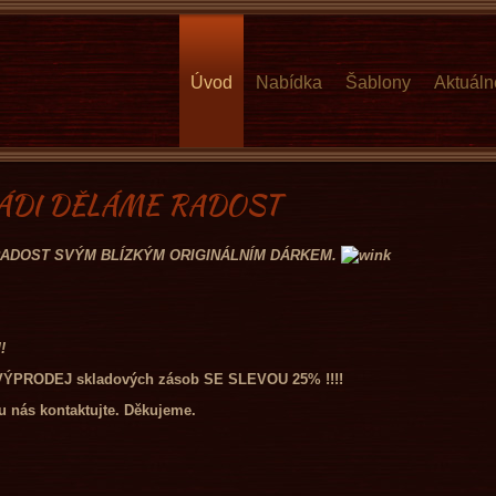
Úvod
Nabídka
Šablony
Aktuáln
- RÁDI DĚLÁME RADOST
E RADOST SVÝM BLÍZKÝM ORIGINÁLNÍM DÁRKEM.
!
e VÝPRODEJ skladových zásob SE SLEVOU 25% !!!!
 nás kontaktujte. Děkujeme.