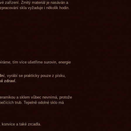
é zařízení. Zrnitý materiál je nasáván a
pracování skla vyžaduje i několik hodin.
bíráme, tím více ušetříme surovin, energie
dn
í, vyrábí se prakticky pouze z písku,
ké zdraví
.
lokeramikou a sklem vůbec nevnímá, protože
ečících trub. Tepelně odolné sklo má
e, poklice, konvice a také zrcadla.