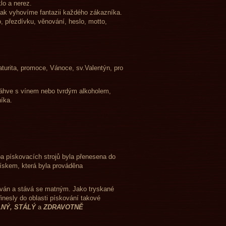
ním pískováním na sklo a nerez.
 tak vyhovíme fantazii každého zákazníka.
, přezdívku, věnování, heslo, motto,
brázky zvířat, květin apod.
aturita, promoce, Vánoce, sv.Valentýn, pro
é láhve s vínem nebo tvrdým alkoholem,
zníka.
a pískovacích strojů byla přenesena do
ískem, která byla prováděna
ován a stává se matným. Jako tryskané
inesly do oblasti pískování takové
NÝ,
STÁLÝ
a
ZDRAVOTNĚ