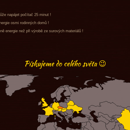
může napájet počítač 25 minut !
energie osmi rodinných domů !
ně energie než při výrobě ze surových materiálů !
Pískujeme do celého světa 😉