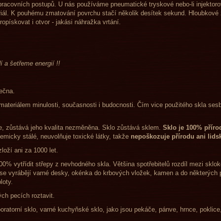
 pracovních postupů. U nás používáme pneumatické tryskové nebo-li injektorov
ál. K pouhému zmatování povrchu stačí několik desítek sekund. Hloubkové z
pískovat i otvor - jakási náhražka vrtání.
í a šetřeme energií !!
ečna.
 materiálem minulosti, současnosti i budocnosti. Čím vice použitého skla ses
uje, zůstává jeho kvalita nezměněna. Sklo zůstává sklem.
Sklo je 100% příro
emicky stálé, neuvolňuje toxické látky, takže
nepoškozuje přírodu ani lids
zloží ani za 1000 let.
00% vytřídit střepy z nevhodného skla. Většina spotřebitelů rozdíl mezi sk
se vyrábějí varné desky, okénka do krbových vložek, kamen a do některých p
loty.
ch pecích roztavit.
atorní sklo, varné kuchyňské sklo, jako jsou pekáče, pánve, hrnc