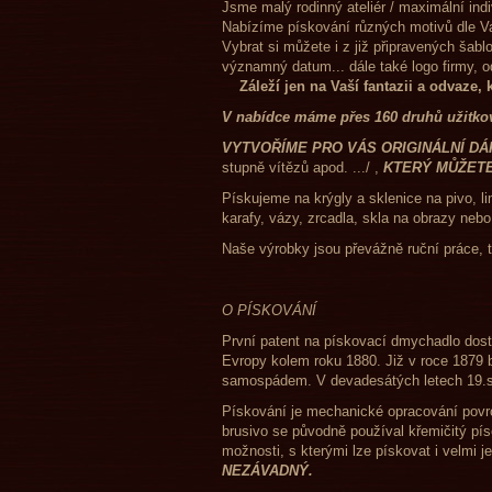
Jsme malý rodinný ateliér / maximá
Nabízíme pískování různých motivů dle Va
Vybrat si můžete i z již připravených šab
významný datum... dále také
Záleží jen na Vaší fantazii a odvaze,
V nabídce máme přes 160 druhů užitkov
VYTVOŘÍME PRO VÁS ORIGINÁLNÍ D
stupně vítězů apod. .../ ,
KTERÝ MŮŽET
Pískujeme na krýgly a sklenice na pivo, l
karafy, vázy, zrcadla, skla na obrazy neb
Naše výrobky jsou převážně ruční práce, t
O PÍSKOVÁNÍ
První patent na pískovací dmychadlo dost
Evropy kolem roku 1880. Již v roce 1879 
samospádem. V devadesátých letech 19.sto
Pískování je mechanické opracování povr
brusivo se původně používal křemičitý pís
možnosti, s kterými lze pískovat i velmi j
NEZÁVADNÝ.