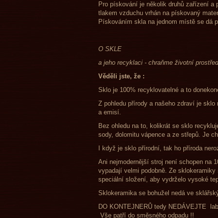
Pro pískování je několik druhů zařízení a
tlakem vzduchu vrhán na pískovaný materi
Pískováním skla na jednom místě se dá pro
O SKLE
a jeho recyklaci - chraňme životní prostřed
Věděli jste, že :
Sklo je 100% recyklovatelné a to donekon
Z pohledu přírody a našeho zdraví je sklo
a emisí.
Bez ohledu na to, kolikrát se sklo recykl
sody, dolomitu vápence a ze střepů. Je ch
I když je sklo přírodní, tak ho příroda nero
Ani nejmodernější stroj není schopen na 1
vypadají velmi podobně. Ze sklokeramiky 
speciální složení, aby vydrželo vysoké tep
Sklokeramika se bohužel nedá ve sklářský
DO KONTEJNERŮ tedy NEDÁVEJTE labor
Vše patří do směsného odpadu !!